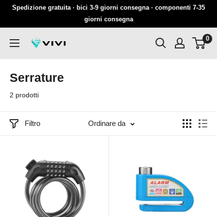
Salta
Spedizione gratuita · bici 3-9 giorni consegna · componenti 7-35
al
giorni consegna
contenuto
0
VIVI
Serrature
2 prodotti
Filtro
Ordinare da