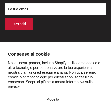
Carte regalo
Termini e Condizioni
Pagamento
La tua email
Termini di acquisto
Finanziamento
Diritti di proprietà intellettuale
Programma di affiliazione
Iscriviti
Politica sui cookie
Sconto per studenti
Q&UN
Diventa rivenditori
Paese/regione
Italia (EUR €)
Consenso ai cookie
Noi e i nostri partner, incluso Shopify, utilizziamo cookie e
Seguici
altre tecnologie per personalizzare la tua esperienza,
mostrarti annunci ed eseguire analisi. Non utilizzeremo
cookie o altre tecnologie per questi scopi senza il tuo
consenso. Scopri di più nella nostra
Informativa sulla
privacy
Accettiamo
Accetta