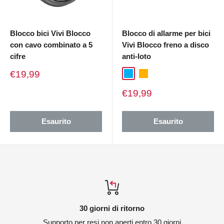
Blocco bici Vivi Blocco
Blocco di allarme per bici
con cavo combinato a 5
Vivi Blocco freno a disco
cifre
anti-loto
Prezzo
€19,99
Blu
Giallo
di
vendita
Prezzo
€19,99
di
vendita
Esaurito
Esaurito
30 giorni di ritorno
Supporto per resi non aperti entro 30 giorni