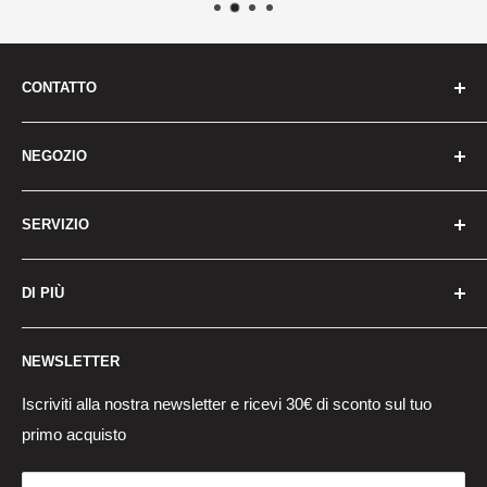
CONTATTO
Siamo qui per aiutarti
NEGOZIO
Sede centrale:
Tutte le bici elettriche
6/F Manulife Place, 348 Kwun Tong Road, Kwun Tong,
SERVIZIO
Montagna elettrica
Kowloon,HK,000000
Bike per pendolari elettrici
Su Vivi
E-mail:
service@viviebike.com
DI PIÙ
Electric City Bike
Contattaci
Numero verde:
+852 5140-4907
Bici pieghevole elettrica
Politica di spedizione
Ricerca
Ore:
NEWSLETTER
Accessori per bici
Politica di garanzia
Centro di aiuto
Dal lunedì al venerdì: dalle 3:00 alle 12:00 CET
Parti di sostituzione
Politica di ritorno e rimborso
Ordine di traccia
Iscriviti alla nostra newsletter e ricevi 30€ di sconto sul tuo
Sabato-domenica: 4:00-11:00 CET
primo acquisto
Batterie per biciclette
Politica sulla riservatezza
Centro di ritorno
(esclusi i giorni festivi)
Carte regalo
Termini e Condizioni
Pagamento