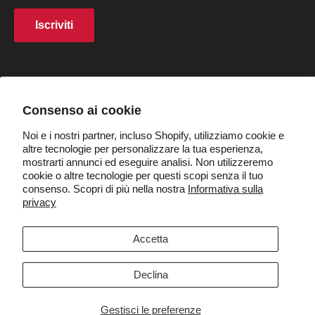
Diritti di proprietà intellettuale
Programma di affiliazione
Iscriviti
Politica sui cookie
Sconto per studenti
Q&UN
Diventa rivenditori
Paese/regione
Italia (EUR €)
Consenso ai cookie
Noi e i nostri partner, incluso Shopify, utilizziamo cookie e
Seguici
altre tecnologie per personalizzare la tua esperienza,
mostrarti annunci ed eseguire analisi. Non utilizzeremo
cookie o altre tecnologie per questi scopi senza il tuo
consenso. Scopri di più nella nostra
Informativa sulla
privacy
Accettiamo
Accetta
Declina
© 2026 VIVI
Gestisci le preferenze
Powered by Shopify