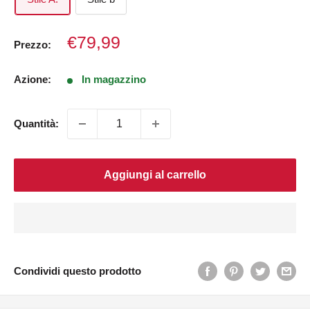
Prezzo
€79,99
Prezzo:
di
vendita
Azione:
In magazzino
Quantità:
Aggiungi al carrello
Condividi questo prodotto