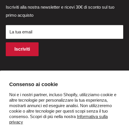
Dal lunedì al venerdì: dalle 3:00 alle 12:00 CET
Parti di sostituzione
Politica di ritorno e rimborso
Ordine di traccia
Iscriviti alla nostra newsletter e ricevi 30€ di sconto sul tuo
Sabato-domenica: 4:00-11:00 CET
primo acquisto
Batterie per biciclette
Politica sulla riservatezza
Centro di ritorno
(esclusi i giorni festivi)
Carte regalo
Termini e Condizioni
Pagamento
La tua email
Termini di acquisto
Finanziamento
Diritti di proprietà intellettuale
Programma di affiliazione
Iscriviti
Politica sui cookie
Sconto per studenti
Q&UN
Diventa rivenditori
Paese/regione
Italia (EUR €)
Consenso ai cookie
Noi e i nostri partner, incluso Shopify, utilizziamo cookie e
Seguici
altre tecnologie per personalizzare la tua esperienza,
mostrarti annunci ed eseguire analisi. Non utilizzeremo
cookie o altre tecnologie per questi scopi senza il tuo
consenso. Scopri di più nella nostra
Informativa sulla
privacy
Accettiamo