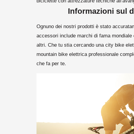
biciclette con attrezzature tecniche all'ava
Informazioni sul d
Ognuno dei nostri prodotti è stato accurata
accessori include marchi di fama mondia
altri. Che tu stia cercando una city bike ele
mountain bike elettrica professionale comple
che fa per te.